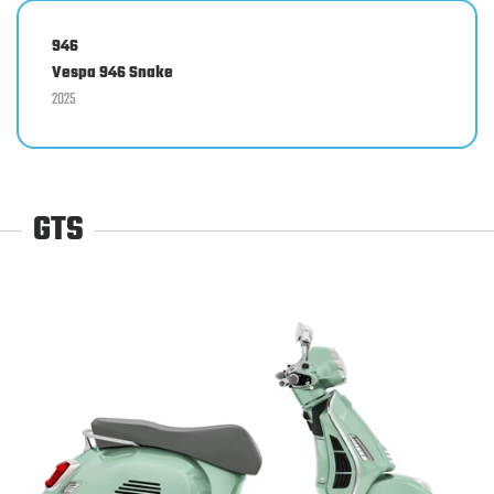
946
Vespa 946 Snake
2025
GTS