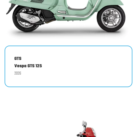
GTS
Vespa GTS 125
2026